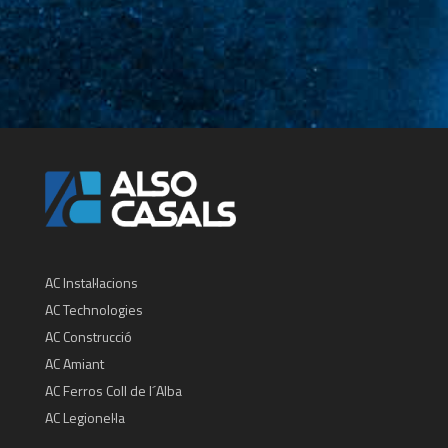
AC Instal·lacions
AC Technologies
AC Construcció
AC Amiant
AC Ferros Coll de l´Alba
AC Legionel·la