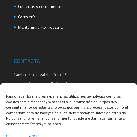
Cubiertas y cerramientos
Cerrajería
Mantenimiento industrial
CONTACTA
Camí i de la Raval del Pom, 19
Pol. Ind. Baix Ebre 43897 Tortosa
Telefono: 977 44 53 39
Para ofrecer las mejores experiencias, utilizamos tecnologías como las
Horario: Lunes a Viernes de 8:00h a 20:00h
cookies para almacenar y/o acceder a la información del dispositivo. El
consentimiento de estas tecnologías nos permitirá procesar datos como el
ferrosca@ferrosca.com
comportamiento de navegación o las identificaciones únicas en este sitio.
No consentir o retirar el consentimiento, puede afectar negativamente a
ciertas características y funciones.
Gestionar los servicios